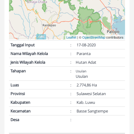
Validasi Peta:
Valid
Leaflet
| ©
OpenStreetMap
contributors
Tanggal Input
:
17-08-2020
Nama Wilayah Kelola
:
Paranta
Jenis Wilayah Kelola
:
Hutan Adat
Tahapan
:
Usulan
Usulan
Luas
:
2.774,86 Ha
Provinsi
:
Sulawesi Selatan
Kabupaten
:
Kab. Luwu
Kecamatan
:
Basse Sangtempe
Desa
: