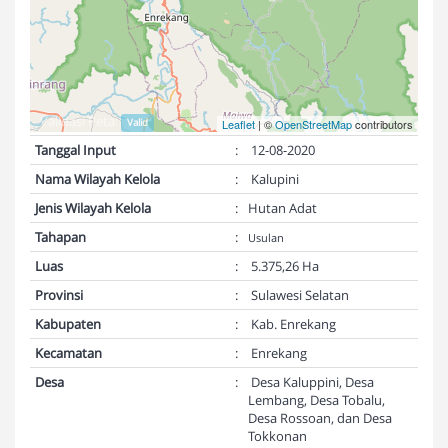
Validasi Peta:
Valid
Leaflet
| ©
OpenStreetMap
contributors
Tanggal Input
:
12-08-2020
Nama Wilayah Kelola
:
Kalupini
Jenis Wilayah Kelola
:
Hutan Adat
Tahapan
:
Usulan
Luas
:
5.375,26 Ha
Provinsi
:
Sulawesi Selatan
Kabupaten
:
Kab. Enrekang
Kecamatan
:
Enrekang
Desa
:
Desa Kaluppini, Desa
Lembang, Desa Tobalu,
Desa Rossoan, dan Desa
Tokkonan