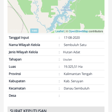
Validasi Peta:
Valid
Leaflet
| ©
OpenStreetMap
contributors
Tanggal Input
:
17-08-2020
Nama Wilayah Kelola
:
Sembuluh Satu
Jenis Wilayah Kelola
:
Hutan Adat
Tahapan
:
Usulan
Luas
:
19.325,51 Ha
Provinsi
:
Kalimantan Tengah
Kabupaten
:
Kab. Seruyan
Kecamatan
:
Danau Sembuluh
Desa
:
SURAT KEPUTUSAN