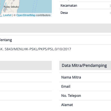
Kecamatan
:
Desa
:
Leaflet
| ©
OpenStreetMap
contributors
Tentang
SK. 5843/MENLHK-PSKL/PKPS/PSL.0/10/2017
Data Mitra/Pendamping
Nama Mitra
Email
No. Telepon
Alamat