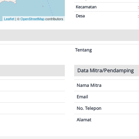
Kecamatan
:
Desa
:
Leaflet
| ©
OpenStreetMap
contributors
Tentang
Data Mitra/Pendamping
Nama Mitra
Email
No. Telepon
Alamat