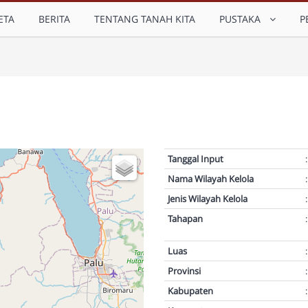
ETA
BERITA
TENTANG TANAH KITA
PUSTAKA
P
Tanggal Input
:
Nama Wilayah Kelola
:
Jenis Wilayah Kelola
:
Tahapan
:
Luas
:
Provinsi
:
Kabupaten
: