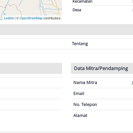
Kecamatan
:
Desa
:
Leaflet
| ©
OpenStreetMap
contributors
Tentang
Data Mitra/Pendamping
Nama Mitra
Email
No. Telepon
Alamat