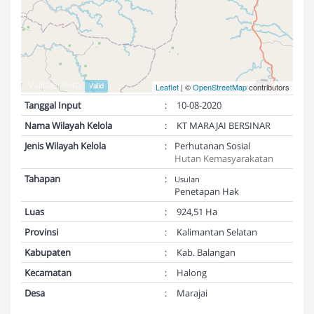
Validasi Peta:
Valid
Leaflet
| ©
OpenStreetMap
contributors
Tanggal Input
:
10-08-2020
Nama Wilayah Kelola
:
KT MARAJAI BERSINAR
Jenis Wilayah Kelola
:
Perhutanan Sosial
Hutan Kemasyarakatan
Tahapan
:
Usulan
Penetapan Hak
Luas
:
924,51 Ha
Provinsi
:
Kalimantan Selatan
Kabupaten
:
Kab. Balangan
Kecamatan
:
Halong
Desa
:
Marajai