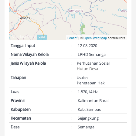
Validasi Peta:
Valid
Leaflet
| ©
OpenStreetMap
contributors
Tanggal Input
:
12-08-2020
Nama Wilayah Kelola
:
LPHD Semanga
Jenis Wilayah Kelola
:
Perhutanan Sosial
Hutan Desa
Tahapan
:
Usulan
Penetapan Hak
Luas
:
1.870,14 Ha
Provinsi
:
Kalimantan Barat
Kabupaten
:
Kab. Sambas
Kecamatan
:
Sejangkung
Desa
:
Semanga