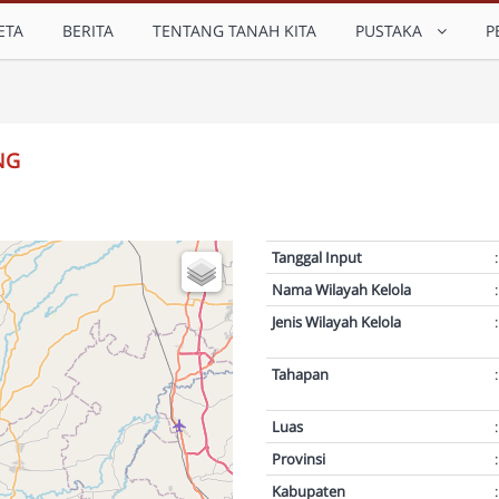
ETA
BERITA
TENTANG TANAH KITA
PUSTAKA
P
NG
Tanggal Input
:
Nama Wilayah Kelola
:
Jenis Wilayah Kelola
:
Tahapan
:
Luas
:
Provinsi
:
Kabupaten
: