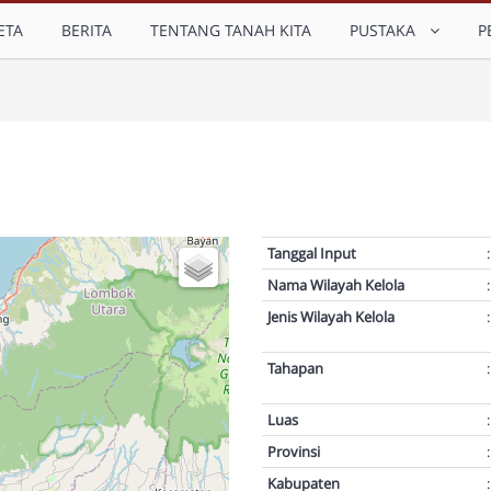
ETA
BERITA
TENTANG TANAH KITA
PUSTAKA
P
Tanggal Input
:
Nama Wilayah Kelola
:
Jenis Wilayah Kelola
:
Tahapan
:
Luas
:
Provinsi
:
Kabupaten
: