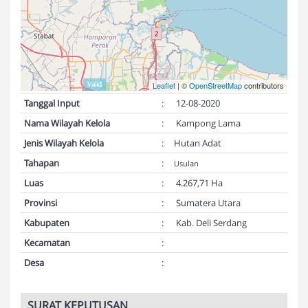
Validasi Peta:
Valid
Leaflet
| ©
OpenStreetMap
contributors
Tanggal Input
:
12-08-2020
Nama Wilayah Kelola
:
Kampong Lama
Jenis Wilayah Kelola
:
Hutan Adat
Tahapan
:
Usulan
Luas
:
4.267,71 Ha
Provinsi
:
Sumatera Utara
Kabupaten
:
Kab. Deli Serdang
Kecamatan
:
Desa
:
SURAT KEPUTUSAN