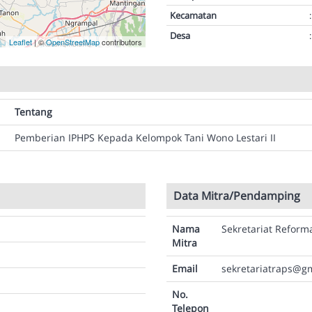
Kecamatan
:
Desa
:
Leaflet
| ©
OpenStreetMap
contributors
Tentang
Pemberian IPHPS Kepada Kelompok Tani Wono Lestari II
Data Mitra/Pendamping
Nama
Sekretariat Reform
Mitra
Email
sekretariatraps@g
No.
Telepon