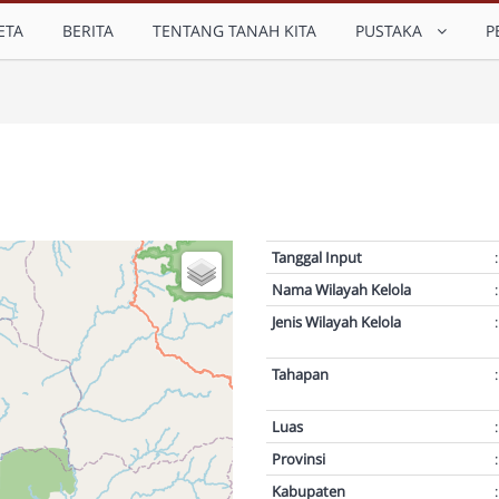
ETA
BERITA
TENTANG TANAH KITA
PUSTAKA
P
Tanggal Input
:
Nama Wilayah Kelola
:
Jenis Wilayah Kelola
:
Tahapan
:
Luas
:
Provinsi
:
Kabupaten
: