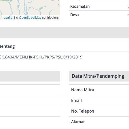
Kecamatan
:
Desa
:
Leaflet
| ©
OpenStreetMap
contributors
Tentang
SK.8404/MENLHK-PSKL/PKPS/PSL.0/10/2019
Data Mitra/Pendamping
Nama Mitra
Email
No. Telepon
Alamat