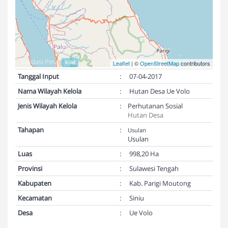
Validasi Peta:
Valid
Leaflet
| ©
OpenStreetMap
contributors
Tanggal Input
:
07-04-2017
Nama Wilayah Kelola
:
Hutan Desa Ue Volo
Jenis Wilayah Kelola
:
Perhutanan Sosial
Hutan Desa
Tahapan
:
Usulan
Usulan
Luas
:
998,20 Ha
Provinsi
:
Sulawesi Tengah
Kabupaten
:
Kab. Parigi Moutong
Kecamatan
:
Siniu
Desa
:
Ue Volo