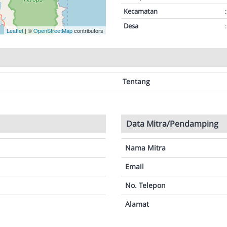
Kecamatan
:
Desa
:
Leaflet
| ©
OpenStreetMap
contributors
Tentang
Data Mitra/Pendamping
Nama Mitra
Email
No. Telepon
Alamat