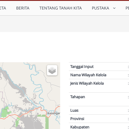
ETA
BERITA
TENTANG TANAH KITA
PUSTAKA
P
Tanggal Input
:
Nama Wilayah Kelola
:
Jenis Wilayah Kelola
:
Tahapan
:
Luas
:
Provinsi
:
Kabupaten
: