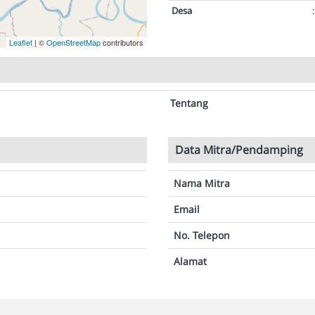
Desa
:
Leaflet
| ©
OpenStreetMap
contributors
Tentang
Data Mitra/Pendamping
Nama Mitra
Email
No. Telepon
Alamat