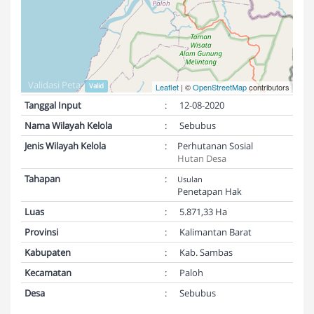
Validasi Peta:
Valid
Leaflet
| ©
OpenStreetMap
contributors
Tanggal Input
:
12-08-2020
Nama Wilayah Kelola
:
Sebubus
Jenis Wilayah Kelola
:
Perhutanan Sosial
Hutan Desa
Tahapan
:
Usulan
Penetapan Hak
Luas
:
5.871,33 Ha
Provinsi
:
Kalimantan Barat
Kabupaten
:
Kab. Sambas
Kecamatan
:
Paloh
Desa
:
Sebubus