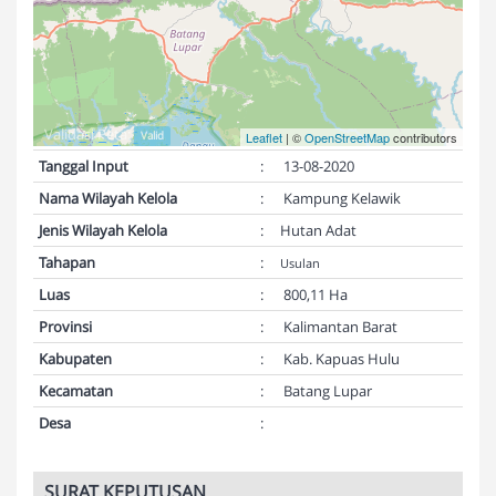
Validasi Peta:
Valid
Leaflet
| ©
OpenStreetMap
contributors
Tanggal Input
:
13-08-2020
Nama Wilayah Kelola
:
Kampung Kelawik
Jenis Wilayah Kelola
:
Hutan Adat
Tahapan
:
Usulan
Luas
:
800,11 Ha
Provinsi
:
Kalimantan Barat
Kabupaten
:
Kab. Kapuas Hulu
Kecamatan
:
Batang Lupar
Desa
:
SURAT KEPUTUSAN