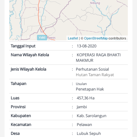
Validasi Peta:
Valid
Leaflet
| ©
OpenStreetMap
contributors
Tanggal Input
:
13-08-2020
Nama Wilayah Kelola
:
KOPERASI RAGA BHAKTI
MAKMUR
Jenis Wilayah Kelola
:
Perhutanan Sosial
Hutan Taman Rakyat
Tahapan
:
Usulan
Penetapan Hak
Luas
:
457,36 Ha
Provinsi
:
Jambi
Kabupaten
:
Kab. Sarolangun
Kecamatan
:
Pelawan
Desa
:
Lubuk Sepuh