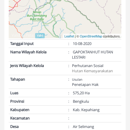
Validasi Peta:
Valid
Leaflet
| ©
OpenStreetMap
contributors
Tanggal Input
:
10-08-2020
Nama Wilayah Kelola
:
GAPOKTANHUT HUTAN
LESTARI
Jenis Wilayah Kelola
:
Perhutanan Sosial
Hutan Kemasyarakatan
Tahapan
:
Usulan
Penetapan Hak
Luas
:
575,20 Ha
Provinsi
:
Bengkulu
Kabupaten
:
Kab. Kepahiang
Kecamatan
:
Desa
:
Air Selimang