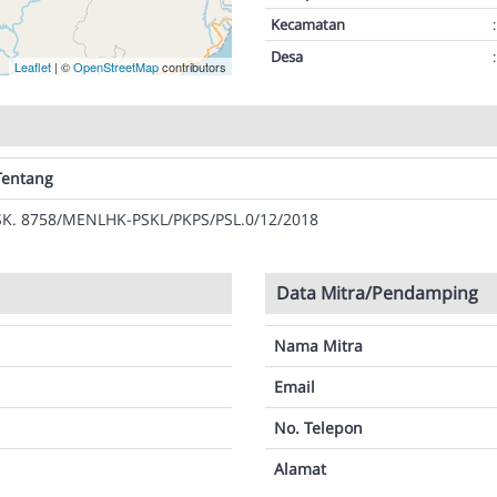
Kecamatan
:
Desa
:
Leaflet
| ©
OpenStreetMap
contributors
Tentang
SK. 8758/MENLHK-PSKL/PKPS/PSL.0/12/2018
Data Mitra/Pendamping
Nama Mitra
Email
No. Telepon
Alamat