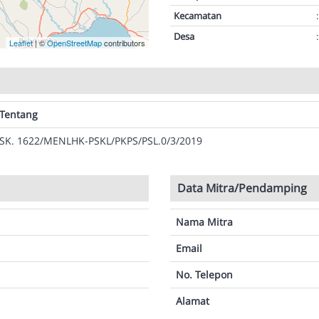
Kecamatan
:
Desa
:
Leaflet
| ©
OpenStreetMap
contributors
Tentang
SK. 1622/MENLHK-PSKL/PKPS/PSL.0/3/2019
Data Mitra/Pendamping
Nama Mitra
Email
No. Telepon
Alamat