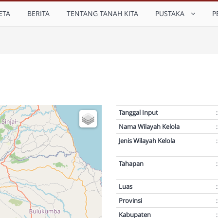
ETA
BERITA
TENTANG TANAH KITA
PUSTAKA
P
Tanggal Input
:
Nama Wilayah Kelola
:
Jenis Wilayah Kelola
:
Tahapan
:
Luas
:
Provinsi
:
Kabupaten
: