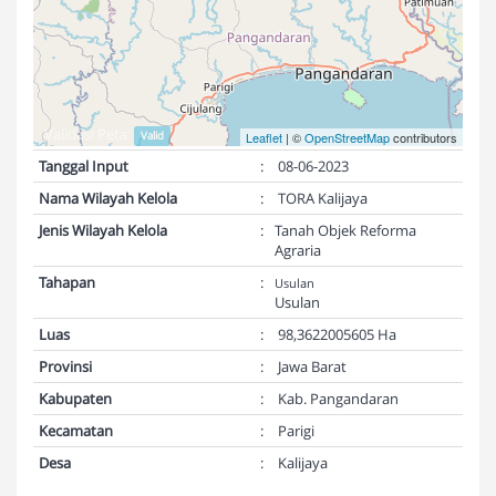
Validasi Peta:
Valid
Leaflet
| ©
OpenStreetMap
contributors
Tanggal Input
:
08-06-2023
Nama Wilayah Kelola
:
TORA Kalijaya
Jenis Wilayah Kelola
:
Tanah Objek Reforma
Agraria
Tahapan
:
Usulan
Usulan
Luas
:
98,3622005605 Ha
Provinsi
:
Jawa Barat
Kabupaten
:
Kab. Pangandaran
Kecamatan
:
Parigi
Desa
:
Kalijaya