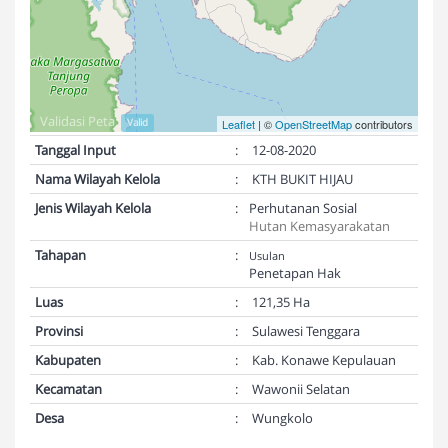
Validasi Peta:
Valid
Leaflet
| ©
OpenStreetMap
contributors
Tanggal Input
:
12-08-2020
Nama Wilayah Kelola
:
KTH BUKIT HIJAU
Jenis Wilayah Kelola
:
Perhutanan Sosial
Hutan Kemasyarakatan
Tahapan
:
Usulan
Penetapan Hak
Luas
:
121,35 Ha
Provinsi
:
Sulawesi Tenggara
Kabupaten
:
Kab. Konawe Kepulauan
Kecamatan
:
Wawonii Selatan
Desa
:
Wungkolo