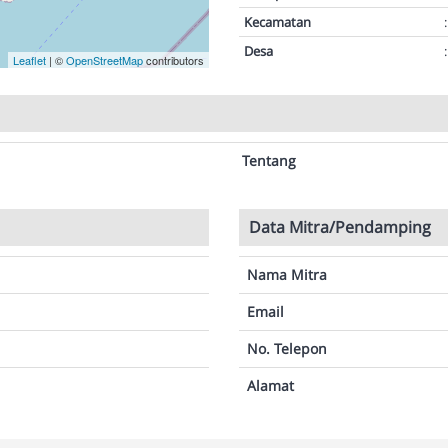
Kecamatan
:
Desa
:
Leaflet
| ©
OpenStreetMap
contributors
Tentang
Data Mitra/Pendamping
Nama Mitra
Email
No. Telepon
Alamat