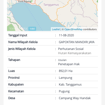
Validasi Peta:
Valid
Leaflet
| ©
OpenStreetMap
contributors
Tanggal Input
:
11-08-2020
Nama Wilayah Kelola
:
GAPOKTAN MANDIRI JAYA
Jenis Wilayah Kelola
:
Perhutanan Sosial
Hutan Kemasyarakatan
Tahapan
:
Usulan
Penetapan Hak
Luas
:
892,01 Ha
Provinsi
:
Lampung
Kabupaten
:
Kab. Tanggamus
Kecamatan
:
Pugung
Desa
:
Campang Way Handak