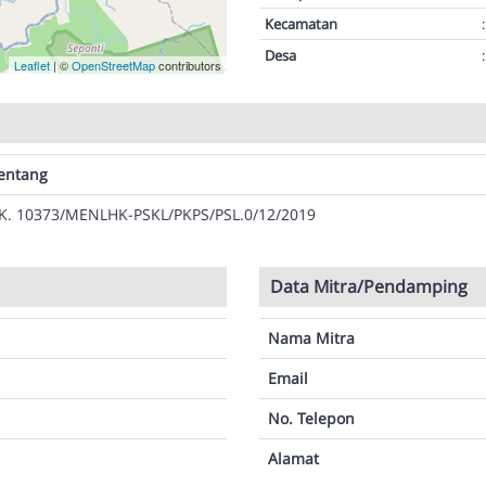
Kecamatan
:
Desa
:
Leaflet
| ©
OpenStreetMap
contributors
entang
K. 10373/MENLHK-PSKL/PKPS/PSL.0/12/2019
Data Mitra/Pendamping
Nama Mitra
Email
No. Telepon
Alamat