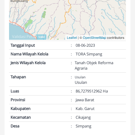
Validasi Peta:
Valid
Leaflet
| ©
OpenStreetMap
contributors
Tanggal Input
:
08-06-2023
Nama Wilayah Kelola
:
TORA Simpang
Jenis Wilayah Kelola
:
Tanah Objek Reforma
Agraria
Tahapan
:
Usulan
Usulan
Luas
:
86,7279512962 Ha
Provinsi
:
Jawa Barat
Kabupaten
:
Kab. Garut
Kecamatan
:
Cikajang
Desa
:
Simpang