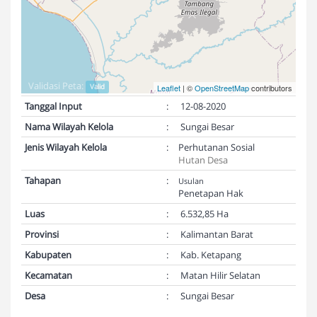
Validasi Peta:
Valid
Leaflet
| ©
OpenStreetMap
contributors
Tanggal Input
:
12-08-2020
Nama Wilayah Kelola
:
Sungai Besar
Jenis Wilayah Kelola
:
Perhutanan Sosial
Hutan Desa
Tahapan
:
Usulan
Penetapan Hak
Luas
:
6.532,85 Ha
Provinsi
:
Kalimantan Barat
Kabupaten
:
Kab. Ketapang
Kecamatan
:
Matan Hilir Selatan
Desa
:
Sungai Besar