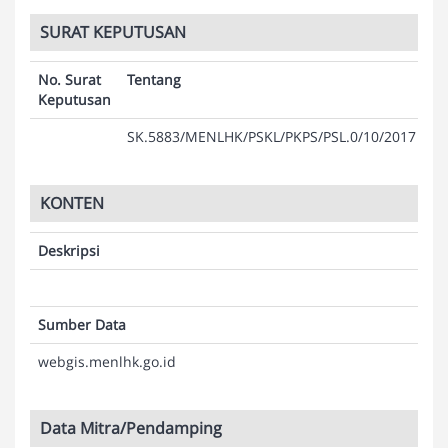
SURAT KEPUTUSAN
No. Surat
Tentang
La
Keputusan
SK.5883/MENLHK/PSKL/PKPS/PSL.0/10/2017
KONTEN
Deskripsi
Sumber Data
webgis.menlhk.go.id
Data Mitra/Pendamping