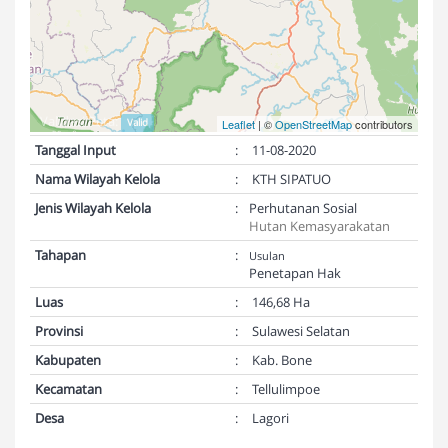
Validasi Peta:
Valid
Leaflet
| ©
OpenStreetMap
contributors
Tanggal Input
:
11-08-2020
Nama Wilayah Kelola
:
KTH SIPATUO
Jenis Wilayah Kelola
:
Perhutanan Sosial
Hutan Kemasyarakatan
Tahapan
:
Usulan
Penetapan Hak
Luas
:
146,68 Ha
Provinsi
:
Sulawesi Selatan
Kabupaten
:
Kab. Bone
Kecamatan
:
Tellulimpoe
Desa
:
Lagori