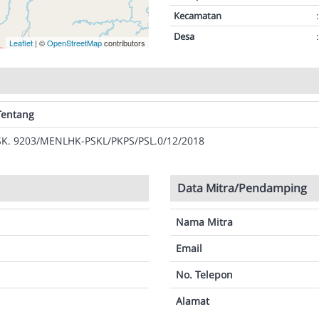
Kecamatan
:
Desa
:
Leaflet
| ©
OpenStreetMap
contributors
Tentang
SK. 9203/MENLHK-PSKL/PKPS/PSL.0/12/2018
Data Mitra/Pendamping
Nama Mitra
Email
No. Telepon
Alamat