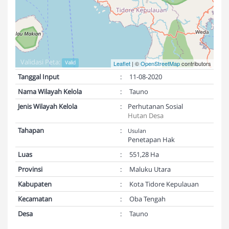
Validasi Peta:
Valid
Leaflet
| ©
OpenStreetMap
contributors
Tanggal Input
:
11-08-2020
Nama Wilayah Kelola
:
Tauno
Jenis Wilayah Kelola
:
Perhutanan Sosial
Hutan Desa
Tahapan
:
Usulan
Penetapan Hak
Luas
:
551,28 Ha
Provinsi
:
Maluku Utara
Kabupaten
:
Kota Tidore Kepulauan
Kecamatan
:
Oba Tengah
Desa
:
Tauno