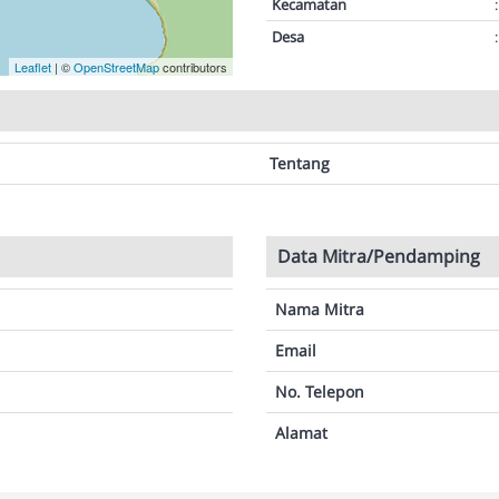
Kecamatan
:
Desa
:
Leaflet
| ©
OpenStreetMap
contributors
Tentang
Data Mitra/Pendamping
Nama Mitra
Email
No. Telepon
Alamat