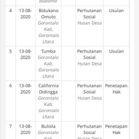
Boalemo
4
13-08-
Botukano
Perhutanan
Usulan
D
2020
Omuto
Sosial
Gorontalo
Hutan Desa
Kab.
Gorontalo
Utara
5
13-08-
Tumba
Perhutanan
Usulan
D
2020
Gorontalo
Sosial
Kab.
Hutan Desa
Gorontalo
Utara
6
13-08-
California
Perhutanan
Penetapan
D
2020
Didingga
Sosial
Hak
Gorontalo
Hutan Desa
Kab.
Gorontalo
Utara
7
13-08-
Buloila
Perhutanan
Penetapan
D
2020
Gorontalo
Sosial
Hak
Kab.
Hutan Desa