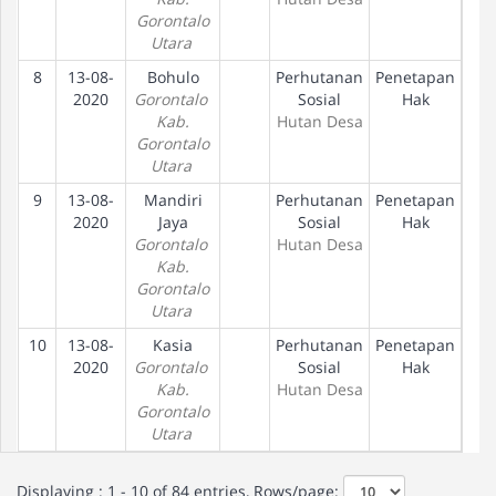
Gorontalo
Utara
8
13-08-
Bohulo
Perhutanan
Penetapan
D
2020
Gorontalo
Sosial
Hak
Kab.
Hutan Desa
Gorontalo
Utara
9
13-08-
Mandiri
Perhutanan
Penetapan
D
2020
Jaya
Sosial
Hak
Gorontalo
Hutan Desa
Kab.
Gorontalo
Utara
10
13-08-
Kasia
Perhutanan
Penetapan
D
2020
Gorontalo
Sosial
Hak
Kab.
Hutan Desa
Gorontalo
Utara
Displaying : 1 - 10 of 84 entries, Rows/page: