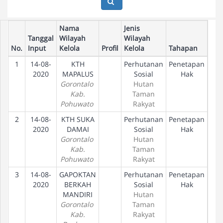
Nama
Jenis
Tanggal
Wilayah
Wilayah
No.
Input
Kelola
Profil
Kelola
Tahapan
1
14-08-
KTH
Perhutanan
Penetapan
D
2020
MAPALUS
Sosial
Hak
Gorontalo
Hutan
Kab.
Taman
Pohuwato
Rakyat
2
14-08-
KTH SUKA
Perhutanan
Penetapan
D
2020
DAMAI
Sosial
Hak
Gorontalo
Hutan
Kab.
Taman
Pohuwato
Rakyat
3
14-08-
GAPOKTAN
Perhutanan
Penetapan
D
2020
BERKAH
Sosial
Hak
MANDIRI
Hutan
Gorontalo
Taman
Kab.
Rakyat