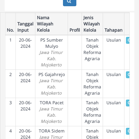
Nama
Jenis
Tanggal
Wilayah
Wilayah
No.
Input
Kelola
Profil
Kelola
Tahapan
1
20-06-
PS Sumber
Tanah
Usulan
Deta
2024
Mulyo
Objek
Jawa Timur
Reforma
Kab.
Agraria
Mojokerto
2
20-06-
PS Gajahrejo
Tanah
Usulan
Deta
2024
Jawa Timur
Objek
Kab.
Reforma
Mojokerto
Agraria
3
20-06-
TORA Pacet
Tanah
Usulan
Deta
2024
Jawa Timur
Objek
Kab.
Reforma
Mojokerto
Agraria
4
20-06-
TORA Sidem
Tanah
Usulan
Deta
2024
Jawa Timur
Objek