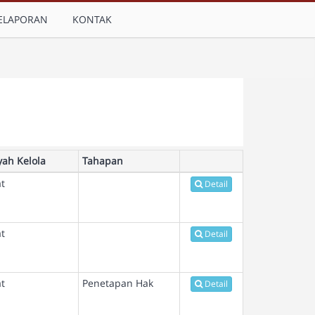
ELAPORAN
KONTAK
yah Kelola
Tahapan
t
Detail
t
Detail
t
Penetapan Hak
Detail