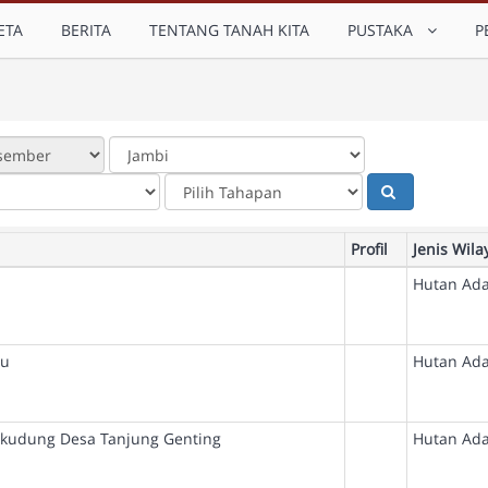
ETA
BERITA
TENTANG TANAH KITA
PUSTAKA
P
Profil
Jenis Wila
Hutan Ada
lu
Hutan Ada
kudung Desa Tanjung Genting
Hutan Ada