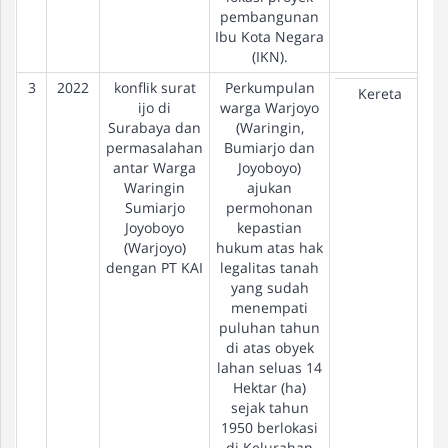
pembangunan
Ibu Kota Negara
(IKN).
3
2022
konflik surat
Perkumpulan
Kereta
ijo di
warga Warjoyo
Surabaya dan
(Waringin,
permasalahan
Bumiarjo dan
antar Warga
Joyoboyo)
Waringin
ajukan
Sumiarjo
permohonan
Joyoboyo
kepastian
(Warjoyo)
hukum atas hak
dengan PT KAI
legalitas tanah
yang sudah
menempati
puluhan tahun
di atas obyek
lahan seluas 14
Hektar (ha)
sejak tahun
1950 berlokasi
di Kelurahan