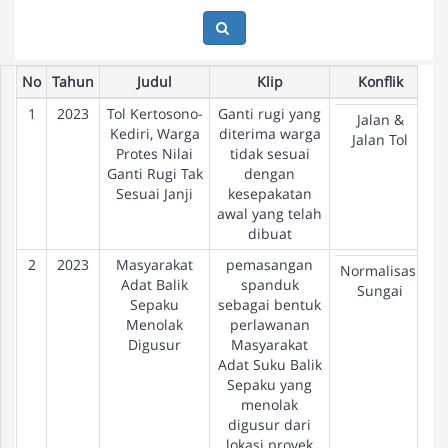
No
Tahun
Judul
Klip
Konflik
1
2023
Tol Kertosono-
Ganti rugi yang
Jalan &
Kediri, Warga
diterima warga
Jalan Tol
Protes Nilai
tidak sesuai
Ganti Rugi Tak
dengan
Sesuai Janji
kesepakatan
awal yang telah
dibuat
2
2023
Masyarakat
pemasangan
Normalisasi
Adat Balik
spanduk
Sungai
Sepaku
sebagai bentuk
Menolak
perlawanan
Digusur
Masyarakat
Adat Suku Balik
Sepaku yang
menolak
digusur dari
lokasi proyek