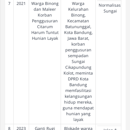
7
2021
Warga Binong
Warga
Normalisasi
dan Maleer
Kelurahan
Sungai
Korban
Binong,
Penggusuran
Kecamatan
Citarum
Batununggal,
Harum Tuntut
Kota Bandung,
Hunian Layak
Jawa Barat,
korban
penggusuran
sempadan
Sungai
Cikapundung
Kolot, meminta
DPRD Kota
Bandung
memfasilitasi
kelangsungan
hidup mereka,
guna mendapat
hunian yang
layak
8
2023
Ganti Rugi
Blokade warga