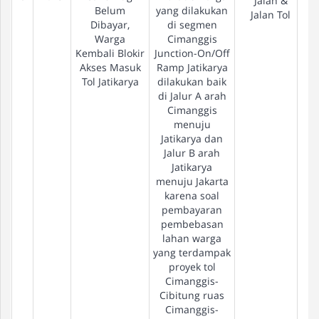
Jalan &
Belum
yang dilakukan
Jalan Tol
Dibayar,
di segmen
Warga
Cimanggis
Kembali Blokir
Junction-On/Off
Akses Masuk
Ramp Jatikarya
Tol Jatikarya
dilakukan baik
di Jalur A arah
Cimanggis
menuju
Jatikarya dan
Jalur B arah
Jatikarya
menuju Jakarta
karena soal
pembayaran
pembebasan
lahan warga
yang terdampak
proyek tol
Cimanggis-
Cibitung ruas
Cimanggis-