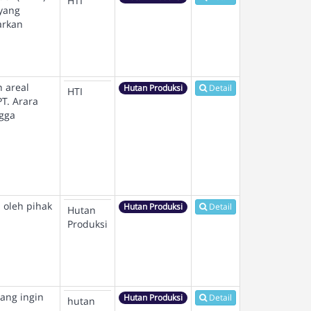
HTI
 yang
arkan
 areal
Hutan Produksi
Detail
HTI
T. Arara
gga
 oleh pihak
Hutan Produksi
Detail
Hutan
Produksi
yang ingin
Hutan Produksi
Detail
hutan