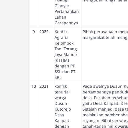
Gianyar
Pertahankan
Lahan
Garapannya
9
2022
Konflik
Pihak perusahaan menu
Agraria
masyarakat telah mengu
Kelompok
Tani Torang
Jaya Mandiri
(KTTJM)
dengan PT.
SSL dan PT.
SRL
10
2021
konflik
Pada awalnya Dusun Kut
tenurial
bertambahnya penduduk
warga
desa. Pecahan tersebut
Dusun
yaitu Desa Kalipait. De
Kutorejo
Setelah menjadi desa te
Desa
melakukan pembenahan 
Kalipait
royong melibatkan war
dengan
tanah-tanah milik warg