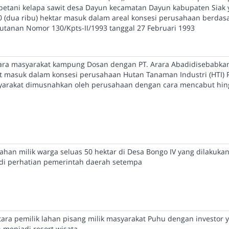
petani kelapa sawit desa Dayun kecamatan Dayun kabupaten Siak
 (dua ribu) hektar masuk dalam areal konsesi perusahaan berdas
tanan Nomor 130/Kpts-II/1993 tanggal 27 Februari 1993
ntara masyarakat kampung Dosan dengan PT. Arara Abadidisebabkan
 masuk dalam konsesi perusahaan Hutan Tanaman Industri (HTI) P
syarakat dimusnahkan oleh perusahaan dengan cara mencabut hin
han milik warga seluas 50 hektar di Desa Bongo IV yang dilakukan
adi perhatian pemerintah daerah setempa
ntara pemilik lahan pisang milik masyarakat Puhu dengan investor 
menjadi resort wisata.