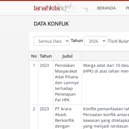
BERANDA
P
DATA KONFLIK
Tahun
s/d Bula
No
Tahun
Judul
1
2023
Penolakan
Warga adat dari 10 des
Masyarakat
(HPK) di atas lahan me
Adat Piliana
dan Lainnya
terhadap
Penetapan
Pal HPK
2
2023
PT Arara
Konflik pemanfaatan la
Abadi.
Persoalan konflik anta
Berkonflik
kawasan yang ditetapk
dengan
yang menjadi landasan 