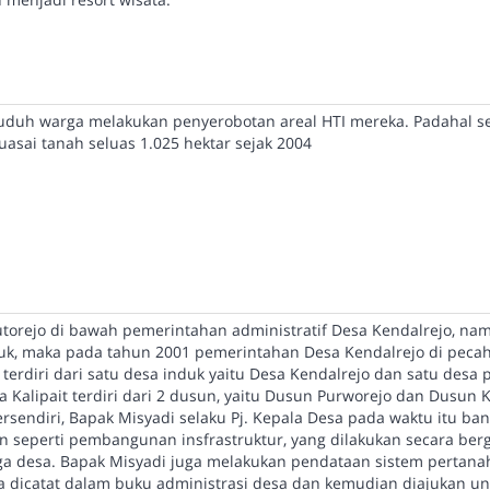
duh warga melakukan penyerobotan areal HTI mereka. Padahal se
asai tanah seluas 1.025 hektar sejak 2004
orejo di bawah pemerintahan administratif Desa Kendalrejo, nam
, maka pada tahun 2001 pemerintahan Desa Kendalrejo di pecah
 terdiri dari satu desa induk yaitu Desa Kendalrejo dan satu desa
sa Kalipait terdiri dari 2 dusun, yaitu Dusun Purworejo dan Dusun K
rsendiri, Bapak Misyadi selaku Pj. Kepala Desa pada waktu itu ba
seperti pembangunan insfrastruktur, yang dilakukan secara ber
ga desa. Bapak Misyadi juga melakukan pendataan sistem pertana
a dicatat dalam buku administrasi desa dan kemudian diajukan un