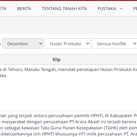
ETA
BERITA
TENTANG TANAH KITA
PUSTAKA
P
n
Klip
a di Tehoru, Maluku Tengah, menolak penetapan Hutan Produksi K
reka
han yang terjadi antara perusahaan pemilik HPHTI, di Kabupaten P
ra masyarakat dengan perusahaan PT.Arara Abadi ini terjadi karena
an sebagai kawasan Tata Guna Hutan Kesepakatan (TGHK) oleh pe
dikeluarkannya izin HPHTI khususnya HTI milik perusahaan PT. Ar