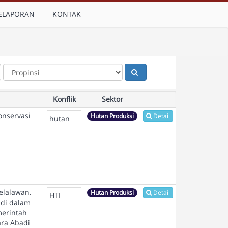
ELAPORAN
KONTAK
Konflik
Sektor
onservasi
Hutan Produksi
Detail
hutan
elalawan.
Hutan Produksi
Detail
HTI
 di dalam
merintah
ara Abadi