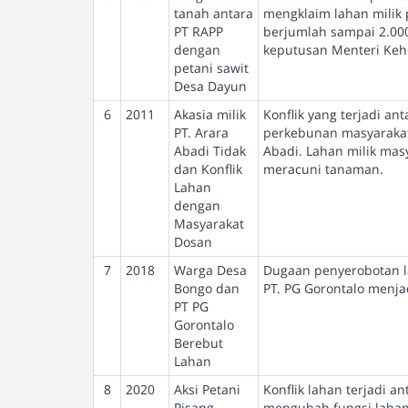
tanah antara
mengklaim lahan milik 
PT RAPP
berjumlah sampai 2.000
dengan
keputusan Menteri Kehu
petani sawit
Desa Dayun
6
2011
Akasia milik
Konflik yang terjadi a
PT. Arara
perkebunan masyarakat
Abadi Tidak
Abadi. Lahan milik ma
dan Konflik
meracuni tanaman.
Lahan
dengan
Masyarakat
Dosan
7
2018
Warga Desa
Dugaan penyerobotan la
Bongo dan
PT. PG Gorontalo menj
PT PG
Gorontalo
Berebut
Lahan
8
2020
Aksi Petani
Konflik lahan terjadi a
Pisang
mengubah fungsi lahan 