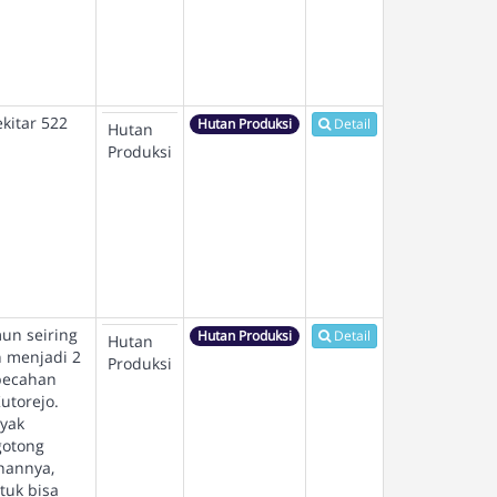
kitar 522
Hutan Produksi
Detail
Hutan
Produksi
un seiring
Hutan Produksi
Detail
Hutan
 menjadi 2
Produksi
 pecahan
utorejo.
nyak
gotong
hannya,
tuk bisa