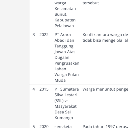
warga
tersebut
Kecamatan
Bunut,
Kabupaten
Pelalawan
3
2022
PT Arara
Konflik antara warga 
Abadi dan
tidak bisa mengelola la
Tanggung
Jawab Atas
Dugaan
Pengrusakan
Lahan
Warga Pulau
Muda
4
2015
PT Sumatera
Warga menuntut pengem
Silva Lestari
(SSL) vs
Masyarakat
Desa Sei
Kumango
5
2020
sengketa
Pada tahun 1997 perusa