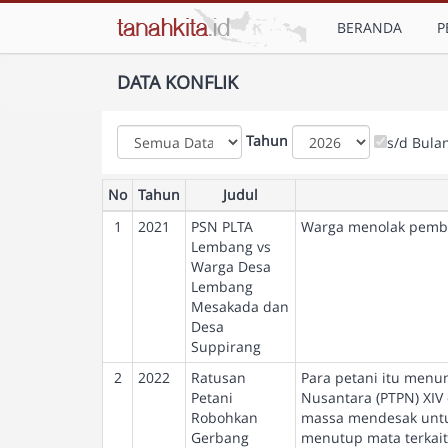
BERANDA
P
DATA KONFLIK
Tahun
s/d Bula
No
Tahun
Judul
1
2021
PSN PLTA
Warga menolak pemb
Lembang vs
Warga Desa
Lembang
Mesakada dan
Desa
Suppirang
2
2022
Ratusan
Para petani itu menu
Petani
Nusantara (PTPN) XIV
Robohkan
massa mendesak untu
Gerbang
menutup mata terkait