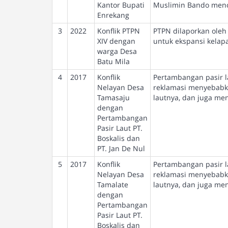
Kantor Bupati
Muslimin Bando menc
Enrekang
3
2022
Konflik PTPN
PTPN dilaporkan ole
XIV dengan
untuk ekspansi kelapa
warga Desa
Batu Mila
4
2017
Konflik
Pertambangan pasir la
Nelayan Desa
reklamasi menyebabka
Tamasaju
lautnya, dan juga m
dengan
Pertambangan
Pasir Laut PT.
Boskalis dan
PT. Jan De Nul
5
2017
Konflik
Pertambangan pasir la
Nelayan Desa
reklamasi menyebabka
Tamalate
lautnya, dan juga m
dengan
Pertambangan
Pasir Laut PT.
Boskalis dan