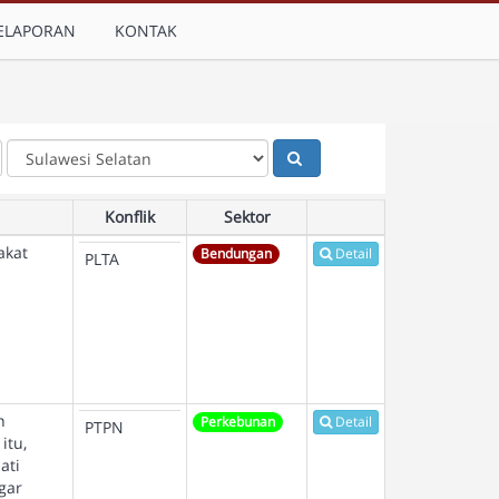
ELAPORAN
KONTAK
Konflik
Sektor
akat
Bendungan
Detail
PLTA
n
Perkebunan
Detail
PTPN
itu,
ati
gar