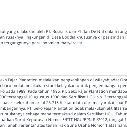
ut yang dilakukan oleh PT. Boskalis dan PT. Jan De Nul dalam ran
n rusaknya lingkungan di Desa Boddia khususnya di pesisir dan l
n terganggunya perekonomian masyarakat.
Seko Fajar Plantation melakukan pengkaplingan di wilayah adat Or
 baru mulai melakukan studi kelayakan untuk pengembangan pe
eko pada 1989. Pada tahun 1996, PT. Seko Fajar Plantation mendapa
1996 tertanggal 10 Agustus 1996 dan Sertifikat HGU No. 2 tertanggal
luas keseluruhan areal 23.718 hektar (data dari masyarakat saat 
bangannya, PT. Seko Fajar Plantation tidak melakukan aktifitas s
runtukannya sebagaimana termaksud dalam Sertifikat HGU. Tahun
uarkan Surat Keputusan Nomor 5/PTT-HGU/BPN RI/2012, tanggal 1
an Tanah Terlantar atas tanah Hak Guna Usaha Nomor 1 atas nam