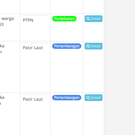
n warga
Perkebunan
Detail
PTPN
03
gka
Pertambangan
Detail
Pasir Laut
n
gka
Pertambangan
Detail
Pasir Laut
n