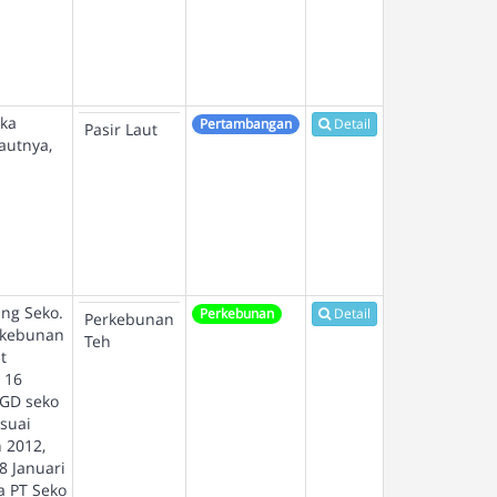
gka
Pertambangan
Detail
Pasir Laut
autnya,
ang Seko.
Perkebunan
Detail
Perkebunan
rkebunan
Teh
t
 16
FGD seko
esuai
 2012,
8 Januari
a PT Seko