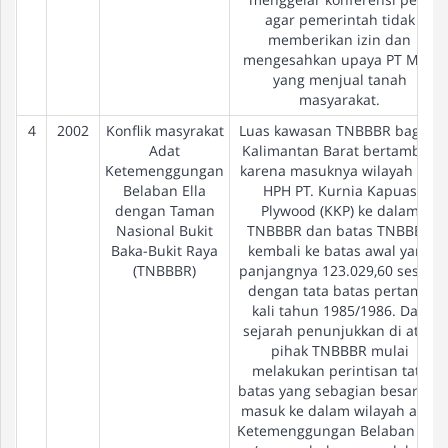
agar pemerintah tidak
memberikan izin dan
mengesahkan upaya PT MAS
yang menjual tanah
masyarakat.
4
2002
Konflik masyrakat
Luas kawasan TNBBBR bagian
Adat
Kalimantan Barat bertambah
Ketemenggungan
karena masuknya wilayah eks
Belaban Ella
HPH PT. Kurnia Kapuas
dengan Taman
Plywood (KKP) ke dalam
Nasional Bukit
TNBBBR dan batas TNBBBR
Baka-Bukit Raya
kembali ke batas awal yang
(TNBBBR)
panjangnya 123.029,60 sesuai
dengan tata batas pertama
kali tahun 1985/1986. Dari
sejarah penunjukkan di atas,
pihak TNBBBR mulai
melakukan perintisan tata
batas yang sebagian besarnya
masuk ke dalam wilayah adat
Ketemenggungan Belaban Ella