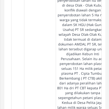
penyerobotan tanah itu terjadi
di desa Olak - Olak Kubu,
konflik diawali dengan
penyerobotan lahan 5 Ha milik
warga yang tidak termaksud
dalam SK HGU (Hak Guna
Usaha) PT SR sedangkan
wilayah Desa Olak-Olak Kubu
tidak termuat di dalam
dokumen AMDAL PT SR, tetapi
lahan tersebut digarap untuk
dijadikan Kebun Inti
Perusahaan. Selain itu ada
penyerobotan lahan plasma
seluas 151 Ha milik petani
plasma PT . Cipta Tumbuh
Berkembang ( PT CTB) akibat
dari adanya peralihan lahan
801 Ha dri PT CBT kepata PT SR
yang dilakukan tanpa
sepengetahun petani plasma.
Kedua di Desa Pelita Jaya,
lahan milik warga seluas 54 Ha