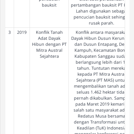
bauksit
pertambangan bauksit PT PPC.
Lahan digunakan sebagai
pencucian bauksit sehingga
rusak parah.
3
2019
Konflik Tanah
Konflik antara masyarakat
Adat Dayak
Dayak Hibun Dusun Kerunang
Hibun dengan PT
dan Dusun Entapang, Desa
Mitra Austral
Kampuh, Kecamatan Bonti,
Sejahtera
Kabupaten Sanggau sudah
berlangsung lebih dari 10
tahun. Tuntutan mereka
kepada PT Mitra Austral
Sejahtera (PT MAS) untuk
mengembalikan tanah adat
seluas 1.462 hektar tidak
pernah dikabulkan. Sampai
pada Maret 2019 kemarin,
salah satu masyarakat adat,
Redatus Musa bersama
dengan Transformasi untuk
Keadilan (TuK) Indonesia
menggelar konferensi pers