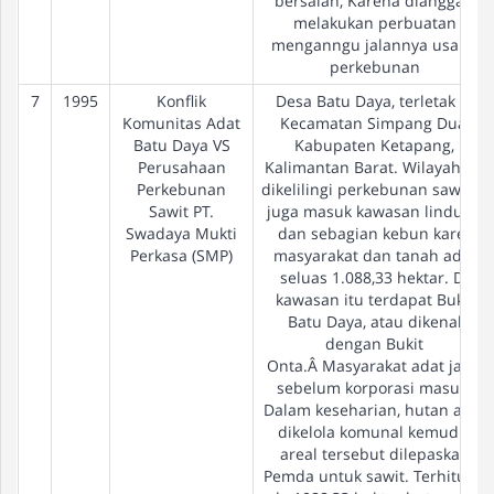
bersalah, Karena dianggap
melakukan perbuatan
menganngu jalannya usaha
perkebunan
7
1995
Konflik
Desa Batu Daya, terletak di
Komunitas Adat
Kecamatan Simpang Dua,
Batu Daya VS
Kabupaten Ketapang,
Perusahaan
Kalimantan Barat. Wilayah ini
Perkebunan
dikelilingi perkebunan sawit.Ia
Sawit PT.
juga masuk kawasan lindung
Swadaya Mukti
dan sebagian kebun karet
Perkasa (SMP)
masyarakat dan tanah adat
seluas 1.088,33 hektar. Di
kawasan itu terdapat Bukit
Batu Daya, atau dikenal
dengan Bukit
Onta.Â Masyarakat adat jauh
sebelum korporasi masuk.
Dalam keseharian, hutan adat
dikelola komunal kemudia
areal tersebut dilepaskan
Pemda untuk sawit. Terhitung