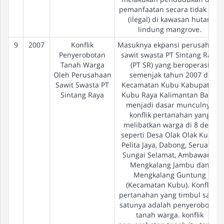
pemanfaatan secara tidak sah
(ilegal) di kawasan hutan
lindung mangrove.
9
2007
Konflik
Masuknya ekpansi perusahaan
Penyerobotan
sawit swasta PT Sintang Raya
Tanah Warga
(PT SR) yang beroperasi
Oleh Perusahaan
semenjak tahun 2007 di
Sawit Swasta PT
Kecamatan Kubu Kabupaten
Sintang Raya
Kubu Raya Kalimantan Barat
menjadi dasar munculnya
konflik pertanahan yang
melibatkan warga di 8 desa
seperti Desa Olak Olak Kubu,
Pelita Jaya, Dabong, Seruat II,
Sungai Selamat, Ambawang,
Mengkalang Jambu dan
Mengkalang Guntung
(Kecamatan Kubu). Konflik
pertanahan yang timbul salah
satunya adalah penyerobotan
tanah warga. konflik