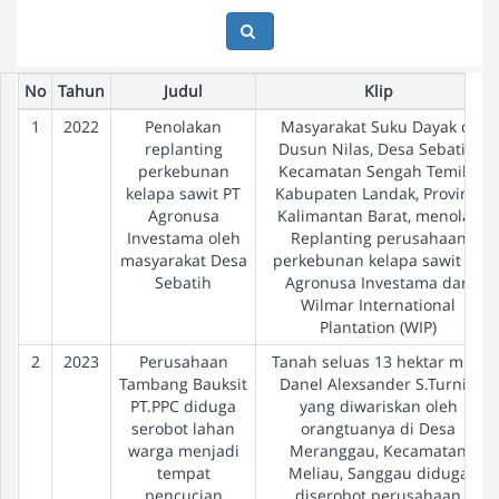
No
Tahun
Judul
Klip
1
2022
Penolakan
Masyarakat Suku Dayak di
replanting
Dusun Nilas, Desa Sebatih,
perkebunan
Kecamatan Sengah Temila,
kelapa sawit PT
Kabupaten Landak, Provinsi
Agronusa
Kalimantan Barat, menolak
Investama oleh
Replanting perusahaan
masyarakat Desa
perkebunan kelapa sawit PT
Sebatih
Agronusa Investama dari
Wilmar International
Plantation (WIP)
2
2023
Perusahaan
Tanah seluas 13 hektar milik
Tambang Bauksit
Danel Alexsander S.Turnip
PT.PPC diduga
yang diwariskan oleh
serobot lahan
orangtuanya di Desa
warga menjadi
Meranggau, Kecamatan
tempat
Meliau, Sanggau diduga
pencucian
diserobot perusahaan