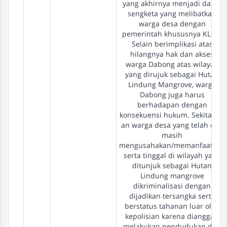
yang akhirnya menjadi dasar
sengketa yang melibatkan
warga desa dengan
pemerintah khususnya KLHK.
Selain berimplikasi atas
hilangnya hak dan akses
warga Dabong atas wilayah
yang dirujuk sebagai Hutan
Lindung Mangrove, warga
Dabong juga harus
berhadapan dengan
konsekuensi hukum. Sekitar 50
an warga desa yang telah dan
masih
mengusahakan/memanfaatkan
serta tinggal di wilayah yang
ditunjuk sebagai Hutan
Lindung mangrove
dikriminalisasi dengan
dijadikan tersangka serta
berstatus tahanan luar oleh
kepolisian karena dianggap
melakukan pendudukan dan