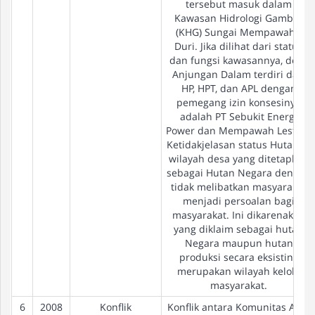
tersebut masuk dalam
Kawasan Hidrologi Gambut
(KHG) Sungai Mempawah -
Duri. Jika dilihat dari status
dan fungsi kawasannya, desa
Anjungan Dalam terdiri dari
HP, HPT, dan APL dengan
pemegang izin konsesinya
adalah PT Sebukit Energi
Power dan Mempawah Lestari.
Ketidakjelasan status Hutan di
wilayah desa yang ditetapkan
sebagai Hutan Negara dengan
tidak melibatkan masyarakat
menjadi persoalan bagi
masyarakat. Ini dikarenakan
yang diklaim sebagai hutan
Negara maupun hutan
produksi secara eksisting
merupakan wilayah kelola
masyarakat.
6
2008
Konflik
Konflik antara Komunitas Adat