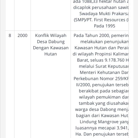
ada 1088,33 hektar hutan adat
dicaplok perusahaan sawit PT.
Swadaya Mukti Prakarsa
(SMP)/PT. First Resources (FR).
Pada 1995
8
2000
Konflik Wilayah
Pada Tahun 2000, pemerintah
Desa Dabung
melakukan penunjukan
Dengan Kawasan
Kawasan Hutan dan Perairan
Hutan
di wilayah Propinsi Kalimantan
Barat, seluas 9.178.760 Ha,
melalui Surat Keputusan
Menteri Kehutanan Dan
Perkebunan Nomor 259/KPTS-
II/2000, penujukan tersebut
berakibat pada sebagian
wilayah pemukiman dan
tambak yang diusahakan
warga desa Dabong menjadi
bagian dari Kawasan Hutan
Lindung Mangrove yang
luasannya mecapai 3.941,42
Ha. Dan penujukan tersebut