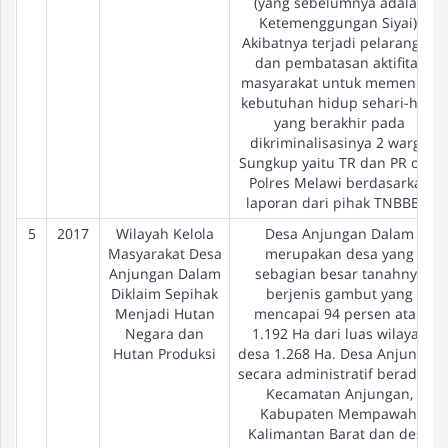
(yang sebelumnya adalah
Ketemenggungan Siyai).
Akibatnya terjadi pelarangan
dan pembatasan aktifitas
masyarakat untuk memenuhi
kebutuhan hidup sehari-hari,
yang berakhir pada
dikriminalisasinya 2 warga
Sungkup yaitu TR dan PR oleh
Polres Melawi berdasarkan
laporan dari pihak TNBBBR.
5
2017
Wilayah Kelola
Desa Anjungan Dalam
Masyarakat Desa
merupakan desa yang
Anjungan Dalam
sebagian besar tanahnya
Diklaim Sepihak
berjenis gambut yang
Menjadi Hutan
mencapai 94 persen atau
Negara dan
1.192 Ha dari luas wilayah
Hutan Produksi
desa 1.268 Ha. Desa Anjungan
secara administratif berada di
Kecamatan Anjungan,
Kabupaten Mempawah,
Kalimantan Barat dan desa