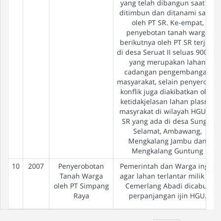
yang telah dibangun saat ini
ditimbun dan ditanami sawit
oleh PT SR. Ke-empat,
penyebotan tanah warga
berikutnya oleh PT SR terjadi
di desa Seruat II seluas 900 Ha
yang merupakan lahan
cadangan pengembangan
masyarakat, selain penyerotan
konflik juga diakibatkan oleh
ketidakjelasan lahan plasma
masyrakat di wilayah HGU PT
SR yang ada di desa Sungai
Selamat, Ambawang,
Mengkalang Jambu dan
Mengkalang Guntung
10
2007
Penyerobotan
Pemerintah dan Warga ingin
Tanah Warga
agar lahan terlantar milik PT.
oleh PT Simpang
Cemerlang Abadi dicabut
Raya
perpanjangan ijin HGU.