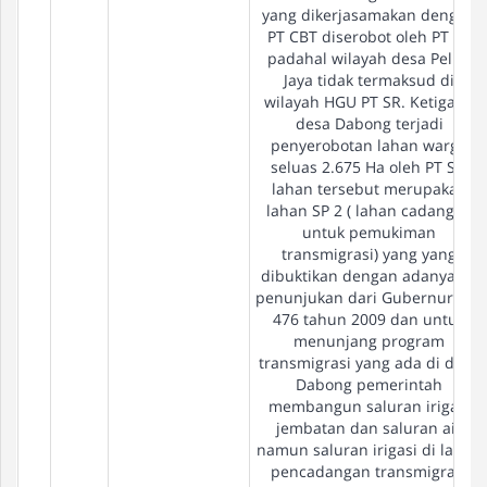
yang dikerjasamakan dengan
PT CBT diserobot oleh PT SR
padahal wilayah desa Pelita
Jaya tidak termaksud di
wilayah HGU PT SR. Ketiga di
desa Dabong terjadi
penyerobotan lahan warga
seluas 2.675 Ha oleh PT SR,
lahan tersebut merupakan
lahan SP 2 ( lahan cadangan
untuk pemukiman
transmigrasi) yang yang
dibuktikan dengan adanya SK
penunjukan dari Gubernur No.
476 tahun 2009 dan untuk
menunjang program
transmigrasi yang ada di desa
Dabong pemerintah
membangun saluran irigasi
jembatan dan saluran air
namun saluran irigasi di lahan
pencadangan transmigrasi