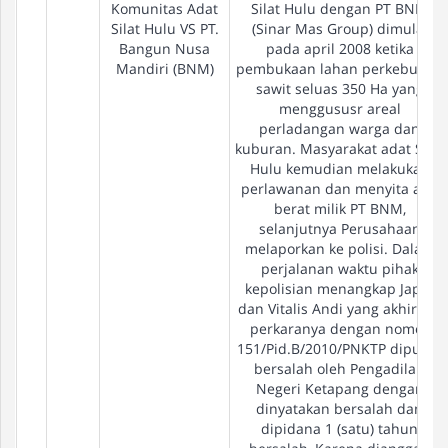
Komunitas Adat
Silat Hulu dengan PT BNM
Silat Hulu VS PT.
(Sinar Mas Group) dimulai
Bangun Nusa
pada april 2008 ketika
Mandiri (BNM)
pembukaan lahan perkebunan
sawit seluas 350 Ha yang
menggususr areal
perladangan warga dan
kuburan. Masyarakat adat Silat
Hulu kemudian melakukan
perlawanan dan menyita alat
berat milik PT BNM,
selanjutnya Perusahaan
melaporkan ke polisi. Dalam
perjalanan waktu pihak
kepolisian menangkap Japin
dan Vitalis Andi yang akhirnya
perkaranya dengan nomer
151/Pid.B/2010/PNKTP diputus
bersalah oleh Pengadilan
Negeri Ketapang dengan
dinyatakan bersalah dan
dipidana 1 (satu) tahun