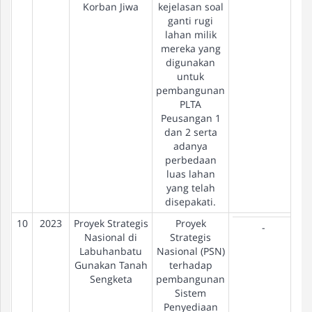
Korban Jiwa
kejelasan soal
ganti rugi
lahan milik
mereka yang
digunakan
untuk
pembangunan
PLTA
Peusangan 1
dan 2 serta
adanya
perbedaan
luas lahan
yang telah
disepakati.
10
2023
Proyek Strategis
Proyek
S
-
Nasional di
Strategis
Labuhanbatu
Nasional (PSN)
Gunakan Tanah
terhadap
Sengketa
pembangunan
Sistem
Penyediaan