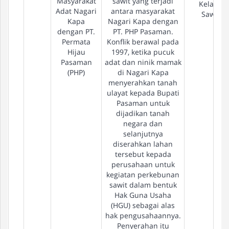
Masyarakat
sawit yang terjadi
Kelapa
Adat Nagari
antara masyarakat
Sawit
Kapa
Nagari Kapa dengan
dengan PT.
PT. PHP Pasaman.
Permata
Konflik berawal pada
Hijau
1997, ketika pucuk
Pasaman
adat dan ninik mamak
(PHP)
di Nagari Kapa
menyerahkan tanah
ulayat kepada Bupati
Pasaman untuk
dijadikan tanah
negara dan
selanjutnya
diserahkan lahan
tersebut kepada
perusahaan untuk
kegiatan perkebunan
sawit dalam bentuk
Hak Guna Usaha
(HGU) sebagai alas
hak pengusahaannya.
Penyerahan itu