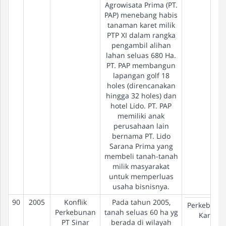
Agrowisata Prima (PT.
PAP) menebang habis
tanaman karet milik
PTP XI dalam rangka
pengambil alihan
lahan seluas 680 Ha.
PT. PAP membangun
lapangan golf 18
holes (direncanakan
hingga 32 holes) dan
hotel Lido. PT. PAP
memiliki anak
perusahaan lain
bernama PT. Lido
Sarana Prima yang
membeli tanah-tanah
milik masyarakat
untuk memperluas
usaha bisnisnya.
90
2005
Konflik
Pada tahun 2005,
Perkebuna
Perkebunan
tanah seluas 60 ha yg
Karet
PT Sinar
berada di wilayah