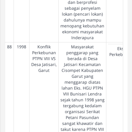
dan berprofesi
sebagai penyelam
lokan (pencari lokan)
dahulunya mampu
menopang kebutuhan
ekonomi masyarakat
Inderapura
88
1998
Konflik
Masyarakat
Eks-
Perkebunan
penggarap yang
Perkebuna
PTPN VIII VS
berada di Desa
Desa Jatisari,
Jatisari Kecamatan
Garut
Cisompet Kabupaten
Garut yang
menggarap diatas
lahan Eks. HGU PTPN
VIII Bunisari Lendra
sejak tahun 1998 yang
tergabung kedalam
organisasi Serikat
Petani Pasundan
sangat khawatir dan
takut karena PTPN VIII