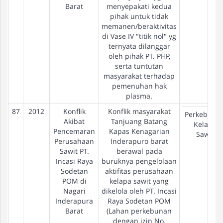
Barat
menyepakati kedua
pihak untuk tidak
memanen/beraktivitas
di Vase IV "titik nol" yg
ternyata dilanggar
oleh pihak PT. PHP,
serta tuntutan
masyarakat terhadap
pemenuhan hak
plasma.
87
2012
Konflik
Konflik masyarakat
Perkebuna
Akibat
Tanjuang Batang
Kelapa
Pencemaran
Kapas Kenagarian
Sawit
Perusahaan
Inderapuro barat
Sawit PT.
berawal pada
Incasi Raya
buruknya pengelolaan
Sodetan
aktifitas perusahaan
POM di
kelapa sawit yang
Nagari
dikelola oleh PT. Incasi
Inderapura
Raya Sodetan POM
Barat
(Lahan perkebunan
dengan izin No.