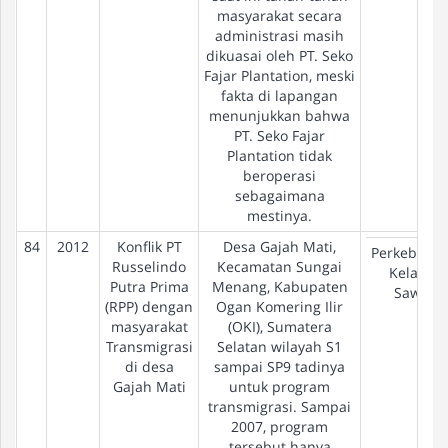
masyarakat secara
administrasi masih
dikuasai oleh PT. Seko
Fajar Plantation, meski
fakta di lapangan
menunjukkan bahwa
PT. Seko Fajar
Plantation tidak
beroperasi
sebagaimana
mestinya.
84
2012
Konflik PT
Desa Gajah Mati,
Perkebuna
Russelindo
Kecamatan Sungai
Kelapa
Putra Prima
Menang, Kabupaten
Sawit
(RPP) dengan
Ogan Komering Ilir
masyarakat
(OKI), Sumatera
Transmigrasi
Selatan wilayah S1
di desa
sampai SP9 tadinya
Gajah Mati
untuk program
transmigrasi. Sampai
2007, program
tersebut hanya