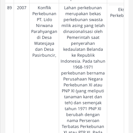
89
2007
Konflik
Lahan perkebunan
Eks-
Perkebunan
merupakan bekas
Perkebuna
PT. Lido
perkebunan swasta
Nirwana
milik asing yang telah
Parahyangan
dinasionalisasi oleh
di Desa
Pemerintah saat
Watesjaya
penyerahan
dan Desa
kedaulatan Belanda
Pasirbuncir,
ke Republik
Indonesia. Pada tahun
1968-1971
perkebunan bernama
Perusahaan Negara
Perkebunan XI atau
PNP XI (yang meliputi
tanaman karet dan
teh) dan semenjak
tahun 1971 PNP XI
berubah dengan
nama Perseroan
Terbatas Perkebunan
XI atau PTP XI. Pada