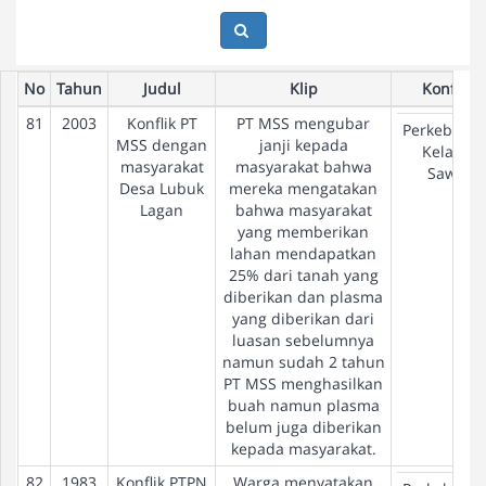
No
Tahun
Judul
Klip
Konflik
81
2003
Konflik PT
PT MSS mengubar
Perkebuna
MSS dengan
janji kepada
Kelapa
masyarakat
masyarakat bahwa
Sawit
Desa Lubuk
mereka mengatakan
Lagan
bahwa masyarakat
yang memberikan
lahan mendapatkan
25% dari tanah yang
diberikan dan plasma
yang diberikan dari
luasan sebelumnya
namun sudah 2 tahun
PT MSS menghasilkan
buah namun plasma
belum juga diberikan
kepada masyarakat.
82
1983
Konflik PTPN
Warga menyatakan