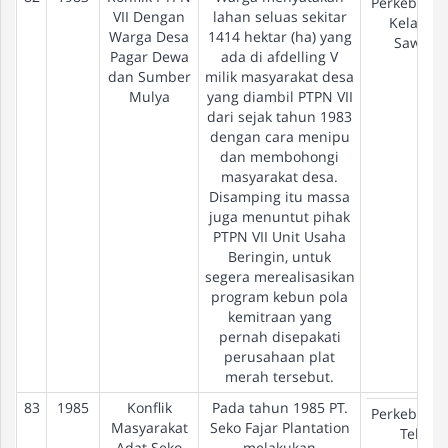
Perkebuna
VII Dengan
lahan seluas sekitar
Kelapa
Warga Desa
1414 hektar (ha) yang
Sawit
Pagar Dewa
ada di afdelling V
dan Sumber
milik masyarakat desa
Mulya
yang diambil PTPN VII
dari sejak tahun 1983
dengan cara menipu
dan membohongi
masyarakat desa.
Disamping itu massa
juga menuntut pihak
PTPN VII Unit Usaha
Beringin, untuk
segera merealisasikan
program kebun pola
kemitraan yang
pernah disepakati
perusahaan plat
merah tersebut.
83
1985
Konflik
Pada tahun 1985 PT.
Perkebuna
Masyarakat
Seko Fajar Plantation
Teh
Adat Seko
melakukan