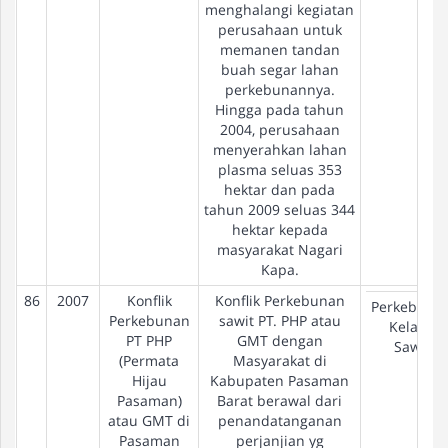
menghalangi kegiatan
perusahaan untuk
memanen tandan
buah segar lahan
perkebunannya.
Hingga pada tahun
2004, perusahaan
menyerahkan lahan
plasma seluas 353
hektar dan pada
tahun 2009 seluas 344
hektar kepada
masyarakat Nagari
Kapa.
86
2007
Konflik
Konflik Perkebunan
Perkebuna
Perkebunan
sawit PT. PHP atau
Kelapa
PT PHP
GMT dengan
Sawit
(Permata
Masyarakat di
Hijau
Kabupaten Pasaman
Pasaman)
Barat berawal dari
atau GMT di
penandatanganan
Pasaman
perjanjian yg