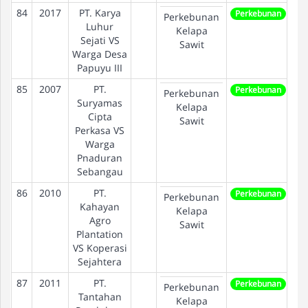
84
2017
PT. Karya
Perkebunan
Perkebunan
Luhur
Kelapa
Sejati VS
Sawit
Warga Desa
Papuyu III
85
2007
PT.
Perkebunan
Perkebunan
Suryamas
Kelapa
Cipta
Sawit
Perkasa VS
Warga
Pnaduran
Sebangau
86
2010
PT.
Perkebunan
Perkebunan
Kahayan
Kelapa
Agro
Sawit
Plantation
VS Koperasi
Sejahtera
87
2011
PT.
Perkebunan
Perkebunan
Tantahan
Kelapa