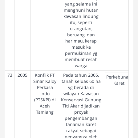
yang selama ini
menghuni hutan
kawasan lindung
itu, seperti
orangutan,
beruang, dan
harimau, kerap
masuk ke
permukiman yg
membuat resah
warga
73
2005
Konflik PT
Pada tahun 2005,
Perkebunan
Sinar Kaloy
tanah seluas 60 ha
Karet
Perkasa
yg berada di
Indo
wilayah Kawasan
(PTSKPI) di
Konservasi Gunung
Aceh
Titi Akar dijadikan
Tamiang
proyek
pengembangan
tanaman karet
rakyat sebagai
penyangga oleh