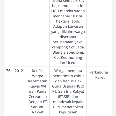
usaha seluas 5.327
ha, namun saat ini
HGU mereka sudah
mencapai 10 ribu
hektare lebih.
Adapun kawasan
yang diklaim warga
diserobot
perusahaan yakni
kampong Cot Lada,
Blang Siebeutong,
Cot Keumuneng
dan Liceuh
76
2012
Konflik
Warga meminta
Perkebunan
Warga
pemerintah cabut
Karet
Kecamatan
dan hapus Hak
Kawai XVI
Guna Usaha (HGU)
dan Pante
PT. Sari Inti Rakyat
Cereumen
(PT.SIR) dan
Dengan PT
mendesak kepala
Sari Inti
BPN menetapkan
Rakyat
keputusan