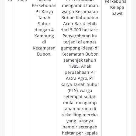
Perkebunan
Perkebunan
mengambil tanah
Kelapa
PT Karya
warga Kecamatan
Sawit
Tanah
Bubon Kabupaten
Subur
Aceh Barat lebih
dengan 4
dari 5.000 hektare.
Kampung
Penyerobotan itu
di
terjadi di empat
Kecamatan
gampong (desa) di
Bubon,
Kecamatan Bubon
semenjak tahun
1985. Anak
perusahaan PT
Astra Agro, PT
Karya Tanah Subur
(KTS), warga
setempat sudah
mulai mengarap
tanah berada di
sekeliling mereka
yang luasnya
hampir setengah
hektar per kepala