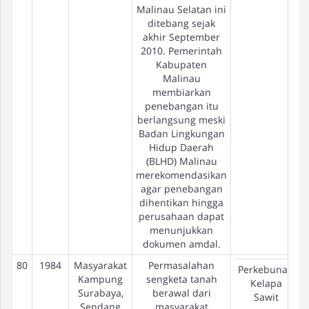
Malinau Selatan ini
ditebang sejak
akhir September
2010. Pemerintah
Kabupaten
Malinau
membiarkan
penebangan itu
berlangsung meski
Badan Lingkungan
Hidup Daerah
(BLHD) Malinau
merekomendasikan
agar penebangan
dihentikan hingga
perusahaan dapat
menunjukkan
dokumen amdal.
80
1984
Masyarakat
Permasalahan
Perkebunan
Kampung
sengketa tanah
Kelapa
Surabaya,
berawal dari
Sawit
Sendang
masyarakat