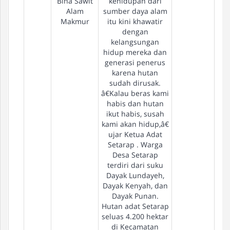
Bina Sawit
kehidupan dari
Alam
sumber daya alam
Makmur
itu kini khawatir
dengan
kelangsungan
hidup mereka dan
generasi penerus
karena hutan
sudah dirusak.
â€Kalau beras kami
habis dan hutan
ikut habis, susah
kami akan hidup,â€
ujar Ketua Adat
Setarap . Warga
Desa Setarap
terdiri dari suku
Dayak Lundayeh,
Dayak Kenyah, dan
Dayak Punan.
Hutan adat Setarap
seluas 4.200 hektar
di Kecamatan