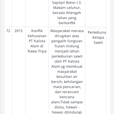
Sapilpil Bolon ) 3.
Makam Leluhur,
berada ditengah
lahan yang
berkonflik
72
2015
Konflik
Masyarakat merasa
Perkebunan
Kehutanan
dirugikan atas
Kelapa
PT Kalista
pengalih fungsian
Sawit
Alam di
hutan lindung
Rawa Tripa
menjadi lahan
perkebunan sawit
oleh PT Kalista
Alam yg membuat
masyarakat
kesulitan air
bersih, kehilangan
mata pencarian,
dan terancam
bencana
alam.Tidak sampai
disitu, hewan -
hewan dilindungi