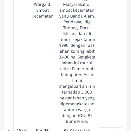
Warga di
Masyarakat di
Empat
empat kecamatan
Kecamatan
yaitu Banda Alam,
Peudawa, Idig
Tunong, Darul
Ikhsan, dan Idi
Timur, sejak tahun
1990, dengan luas
lahan kurang lebih
3.400 ha, Sengketa
lahan ini mucul
ketika Pemerintah
Kabupaten Aceh
Timur
mengeluarkan izin
terhadap 3.000
hektar lahan yang
dipersengketakan
antara warga
dengan HGU PT
Bumi Flora.
75
1985
Konflik
PT KTS sudah