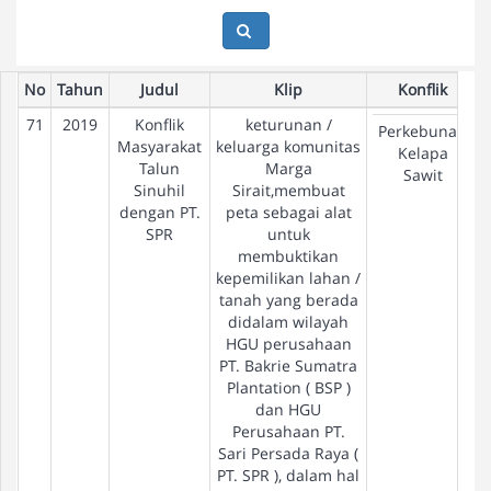
No
Tahun
Judul
Klip
Konflik
71
2019
Konflik
keturunan /
Perkebunan
Masyarakat
keluarga komunitas
Kelapa
Talun
Marga
Sawit
Sinuhil
Sirait,membuat
dengan PT.
peta sebagai alat
SPR
untuk
membuktikan
kepemilikan lahan /
tanah yang berada
didalam wilayah
HGU perusahaan
PT. Bakrie Sumatra
Plantation ( BSP )
dan HGU
Perusahaan PT.
Sari Persada Raya (
PT. SPR ), dalam hal