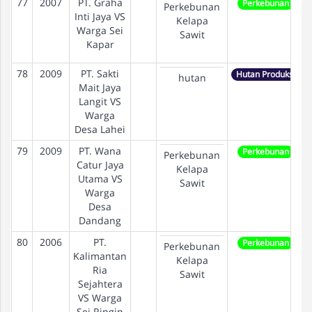
77
2007
PT. Graha
Perkebunan
Perkebunan
Inti Jaya VS
Kelapa
Warga Sei
Sawit
Kapar
78
2009
PT. Sakti
Hutan Produksi
hutan
Mait Jaya
Langit VS
Warga
Desa Lahei
79
2009
PT. Wana
Perkebunan
Perkebunan
Catur Jaya
Kelapa
Utama VS
Sawit
Warga
Desa
Dandang
80
2006
PT.
Perkebunan
Perkebunan
Kalimantan
Kelapa
Ria
Sawit
Sejahtera
VS Warga
Sei Ringin