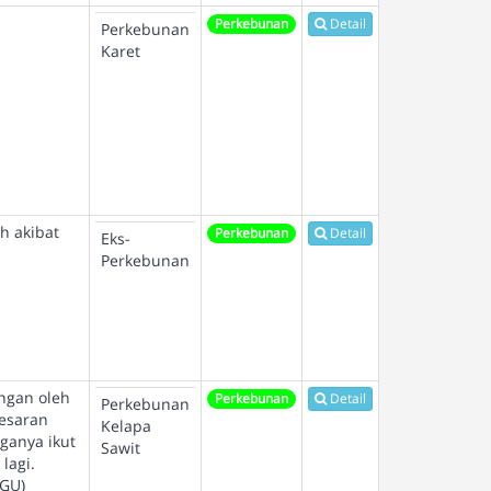
Perkebunan
Detail
Perkebunan
Karet
h akibat
Perkebunan
Detail
Eks-
Perkebunan
ngan oleh
Perkebunan
Detail
Perkebunan
besaran
Kelapa
ganya ikut
Sawit
lagi.
HGU)