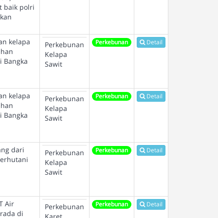
baik polri
akan
nan kelapa
Perkebunan
Detail
Perkebunan
ahan
Kelapa
i Bangka
Sawit
nan kelapa
Perkebunan
Detail
Perkebunan
ahan
Kelapa
i Bangka
Sawit
ang dari
Perkebunan
Detail
Perkebunan
Perhutani
Kelapa
Sawit
 Air
Perkebunan
Detail
Perkebunan
rada di
Karet