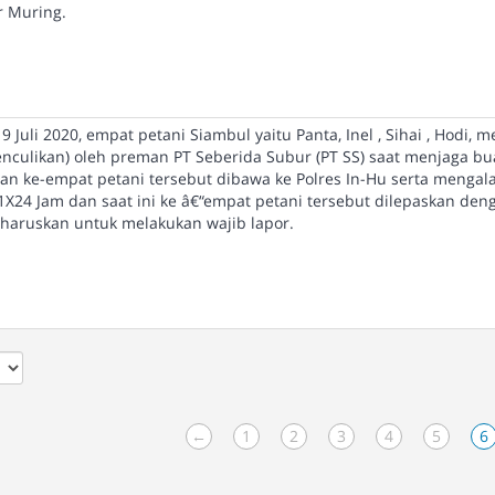
r Muring.
 9 Juli 2020, empat petani Siambul yaitu Panta, Inel , Sihai , Hodi, 
enculikan) oleh preman PT Seberida Subur (PT SS) saat menjaga bu
an ke-empat petani tersebut dibawa ke Polres In-Hu serta mengal
24 Jam dan saat ini ke â€“empat petani tersebut dilepaskan deng
iharuskan untuk melakukan wajib lapor.
←
1
2
3
4
5
6