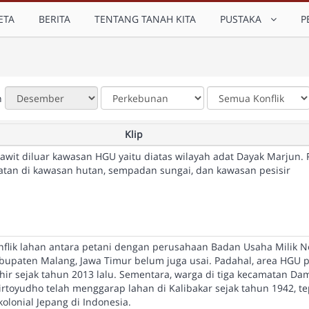
ETA
BERITA
TENTANG TANAH KITA
PUSTAKA
P
n
Klip
wit diluar kawasan HGU yaitu diatas wilayah adat Dayak Marjun. 
an di kawasan hutan, sempadan sungai, dan kawasan pesisir
nflik lahan antara petani dengan perusahaan Badan Usaha Milik N
abupaten Malang, Jawa Timur belum juga usai. Padahal, area HGU
khir sejak tahun 2013 lalu. Sementara, warga di tiga kecamatan Dam
rtoyudho telah menggarap lahan di Kalibakar sejak tahun 1942, t
olonial Jepang di Indonesia.