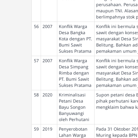
perusahaan. Perusah
maupun TNI. Alasan
berlimpahnya stok 
56
2007
Konflik Warga
Konflik ini bermula
Desa Bangka
sawit dengan konses
Kota dengan PT.
masyarakat Desa Si
Bumi Sawit
Belitung. Bahkan a
Sukses Pratama
pemakaman umum jug
57
2007
Konflik Warga
Konflik ini bermula
Desa Simpang
sawit dengan konses
Rimba dengan
masyarakat Desa Si
PT. Bumi Sawit
Belitung. Bahkan a
Sukses Pratama
pemakaman umum jug
58
2020
Kriminalisasi
Supon petani desa B
Petani Desa
pihak perhutani kar
Bayu Songon
mengklaim bahwa ka
Banyuwangi
oleh Perhutani
59
2019
Penyerobotan
Pada 31 Oktober 20
Lahan Warga
Muring kepada BPN 