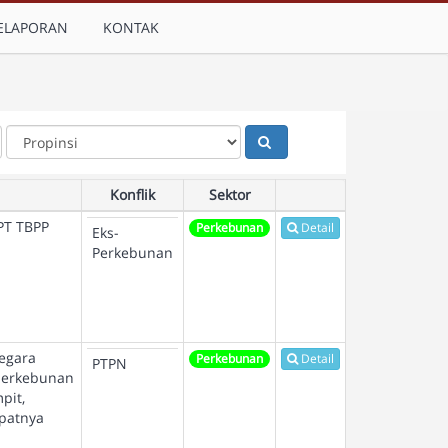
ELAPORAN
KONTAK
Konflik
Sektor
PT TBPP
Perkebunan
Detail
Eks-
Perkebunan
egara
Perkebunan
Detail
PTPN
 perkebunan
pit,
epatnya