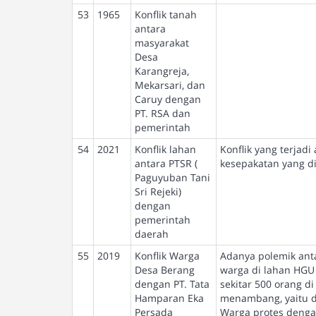
53
1965
Konflik tanah
antara
masyarakat
Desa
Karangreja,
Mekarsari, dan
Caruy dengan
PT. RSA dan
pemerintah
54
2021
Konflik lahan
Konflik yang terjad
antara PTSR (
kesepakatan yang di
Paguyuban Tani
Sri Rejeki)
dengan
pemerintah
daerah
55
2019
Konflik Warga
Adanya polemik ant
Desa Berang
warga di lahan HGU 
dengan PT. Tata
sekitar 500 orang 
Hamparan Eka
menambang, yaitu de
Persada
Warga protes denga