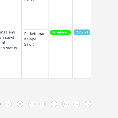
mengalami
Perkebunan
Detail
Perkebunan
ah sawit
Kelapa
ami
Sawit
an status
7
8
9
10
11
12
→
»