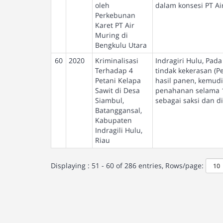
oleh
dalam konsesi PT Ai
Perkebunan
Karet PT Air
Muring di
Bengkulu Utara
60
2020
Kriminalisasi
Indragiri Hulu, Pada
Terhadap 4
tindak kekerasan (P
Petani Kelapa
hasil panen, kemudi
Sawit di Desa
penahanan selama 1X
Siambul,
sebagai saksi dan d
Batanggansal,
Kabupaten
Indragili Hulu,
Riau
Displaying : 51 - 60 of 286 entries, Rows/page: