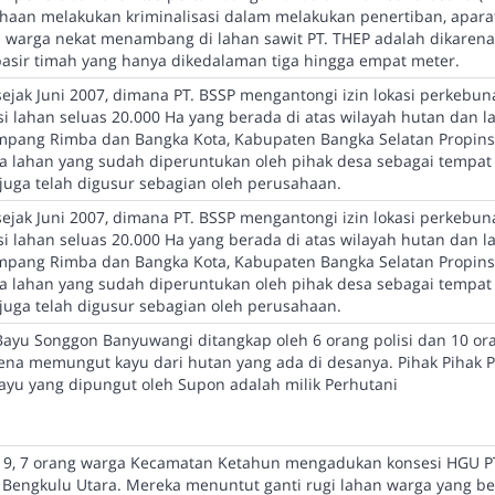
aan melakukan kriminalisasi dalam melakukan penertiban, aparat 
 warga nekat menambang di lahan sawit PT. THEP adalah dikaren
pasir timah yang hanya dikedalaman tiga hingga empat meter.
 sejak Juni 2007, dimana PT. BSSP mengantongi izin lokasi perkebu
i lahan seluas 20.000 Ha yang berada di atas wilayah hutan dan l
mpang Rimba dan Bangka Kota, Kabupaten Bangka Selatan Propins
da lahan yang sudah diperuntukan oleh pihak desa sebagai tempat
a telah digusur sebagian oleh perusahaan.
 sejak Juni 2007, dimana PT. BSSP mengantongi izin lokasi perkebu
i lahan seluas 20.000 Ha yang berada di atas wilayah hutan dan l
mpang Rimba dan Bangka Kota, Kabupaten Bangka Selatan Propins
da lahan yang sudah diperuntukan oleh pihak desa sebagai tempat
a telah digusur sebagian oleh perusahaan.
ayu Songgon Banyuwangi ditangkap oleh 6 orang polisi dan 10 or
ena memungut kayu dari hutan yang ada di desanya. Pihak Pihak 
yu yang dipungut oleh Supon adalah milik Perhutani
19, 7 orang warga Kecamatan Ketahun mengadukan konsesi HGU PT
Bengkulu Utara. Mereka menuntut ganti rugi lahan warga yang be