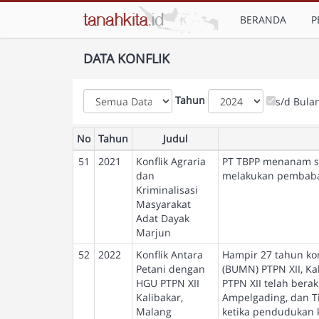
BERANDA
P
DATA KONFLIK
Tahun
s/d Bula
No
Tahun
Judul
51
2021
Konflik Agraria
PT TBPP menanam sa
dan
melakukan pembabat
Kriminalisasi
Masyarakat
Adat Dayak
Marjun
52
2022
Konflik Antara
Hampir 27 tahun ko
Petani dengan
(BUMN) PTPN XII, K
HGU PTPN XII
PTPN XII telah bera
Kalibakar,
Ampelgading, dan Ti
Malang
ketika pendudukan k