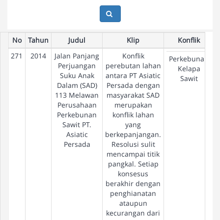
No
Tahun
Judul
Klip
Konflik
271
2014
Jalan Panjang
Konflik
Perkebunan
Perjuangan
perebutan lahan
Kelapa
Suku Anak
antara PT Asiatic
Sawit
Dalam (SAD)
Persada dengan
113 Melawan
masyarakat SAD
Perusahaan
merupakan
Perkebunan
konflik lahan
Sawit PT.
yang
Asiatic
berkepanjangan.
Persada
Resolusi sulit
mencampai titik
pangkal. Setiap
konsesus
berakhir dengan
penghianatan
ataupun
kecurangan dari