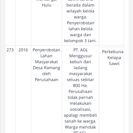
Hulu
berada dalam
wilayah kelola
warga.
Penyerobotan
lahan kelola
warga dan
kelompok 3 tani.
273
2016
Penyerobotan
PT. AGL
Perkebunan
Lahan
Menggusur
Kelapa
Masyarakat
kebun dan
Sawit
Desa Ramang
ladang
oleh
masyarakat
Perusahaan
seluas sekitar
800 Ha.
Perusahaan
tidak pernah
melakukan
sosialisasi,
apalagi membeli
tanah ke warga.
Warga menolak
PT.AGL,