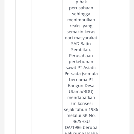
pihak
perusahaan
sehingga
menimbulkan
reaksi yang
semakin keras
dari masyarakat
SAD Batin
Sembilan.
Perusahaan
perkebunan
sawit PT Asiatic
Persada (semula
bernama PT
Bangun Desa
Utama/BDU)
mendapatkan
izin konsesi
sejak tahun 1986
melalui SK No.
46/SHSU
DA/1986 berupa
Hak Guna Usaha