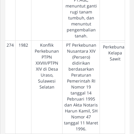
menuntut ganti
rugi tanam
tumbuh, dan
menuntut
pengembalian
tanah.
274
1982
Konflik
PT Perkebunan
Perkebunan
Perkebunan
Nusantara XIV
Kelapa
PTPN
(Persero)
Sawit
XXVIII/PTPN
didirikan
XIV di Desa
berdasarkan
Uraso,
Peraturan
Sulawesi
Pemerintah RI
Selatan
Nomor 19
tanggal 14
Pebruari 1995
dan Akta Notaris
Harun Kamil, SH
Nomor 47
tanggal 11 Maret
1996.