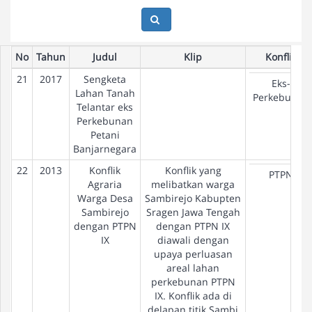
No
Tahun
Judul
Klip
Konflik
21
2017
Sengketa
Eks-
Lahan Tanah
Perkebunan
Telantar eks
Perkebunan
Petani
Banjarnegara
22
2013
Konflik
Konflik yang
PTPN
Agraria
melibatkan warga
Warga Desa
Sambirejo Kabupten
Sambirejo
Sragen Jawa Tengah
dengan PTPN
dengan PTPN IX
IX
diawali dengan
upaya perluasan
areal lahan
perkebunan PTPN
IX. Konflik ada di
delapan titik Sambi