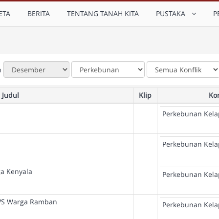
ETA
BERITA
TENTANG TANAH KITA
PUSTAKA
P
n
Judul
Klip
Kon
Perkebunan Kela
u
Perkebunan Kela
ga Kenyala
Perkebunan Kela
 VS Warga Ramban
Perkebunan Kela