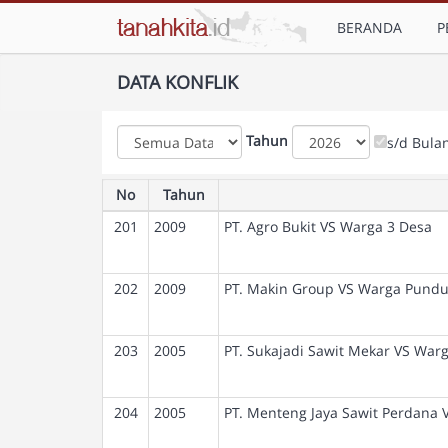
BERANDA
P
DATA KONFLIK
Tahun
s/d Bula
No
Tahun
201
2009
PT. Agro Bukit VS Warga 3 Desa
202
2009
PT. Makin Group VS Warga Pund
203
2005
PT. Sukajadi Sawit Mekar VS War
204
2005
PT. Menteng Jaya Sawit Perdana