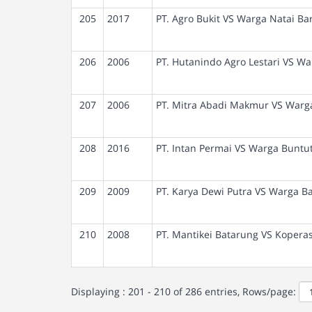
205
2017
PT. Agro Bukit VS Warga Natai Ba
206
2006
PT. Hutanindo Agro Lestari VS W
207
2006
PT. Mitra Abadi Makmur VS Warg
208
2016
PT. Intan Permai VS Warga Buntut
209
2009
PT. Karya Dewi Putra VS Warga B
210
2008
PT. Mantikei Batarung VS Kopera
Displaying : 201 - 210 of 286 entries, Rows/page: